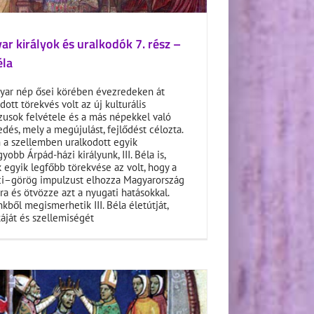
r királyok és uralkodók 7. rész –
éla
yar nép ősei körében évezredeken át
ott törekvés volt az új kulturális
zusok felvétele és a más népekkel való
dés, mely a megújulást, fejlődést célozta.
 a szellemben uralkodott egyik
yobb Árpád-házi királyunk, III. Béla is,
 egyik legfőbb törekvése az volt, hogy a
ci–görög impulzust elhozza Magyarország
a és ötvözze azt a nyugati hatásokkal.
kből megismerhetik III. Béla életútját,
káját és szellemiségét