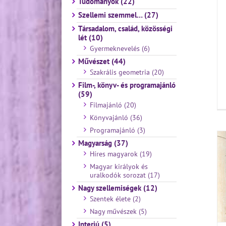
Tudományok (22)
Szellemi szemmel… (27)
Társadalom, család, közösségi
lét (10)
Gyermeknevelés (6)
Művészet (44)
Szakrális geometria (20)
Film-, könyv- és programajánló
(59)
Filmajánló (20)
Könyvajánló (36)
Programajánló (3)
Magyarság (37)
Híres magyarok (19)
Magyar királyok és
uralkodók sorozat (17)
Nagy szellemiségek (12)
Szentek élete (2)
Nagy művészek (5)
Interjú (5)