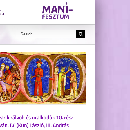
és
r királyok és uralkodók 10. rész –
tván, IV. (Kun) László, III. András