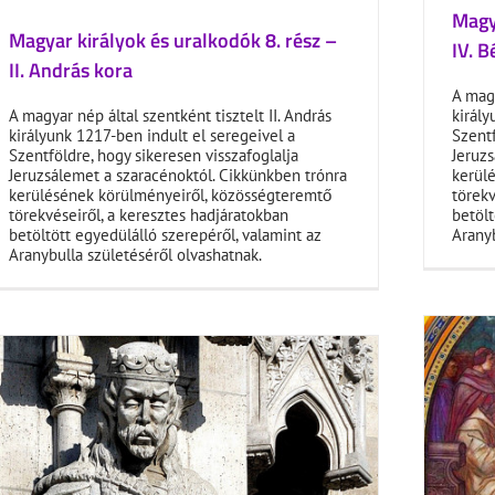
Magya
Magyar királyok és uralkodók 8. rész –
IV. B
II. András kora
A magy
A magyar nép által szentként tisztelt II. András
király
királyunk 1217-ben indult el seregeivel a
Szentf
Szentföldre, hogy sikeresen visszafoglalja
Jeruzs
Jeruzsálemet a szaracénoktól. Cikkünkben trónra
kerül
kerülésének körülményeiről, közösségteremtő
törekv
törekvéseiről, a keresztes hadjáratokban
betölt
betöltött egyedülálló szerepéről, valamint az
Aranyb
Aranybulla születéséről olvashatnak.