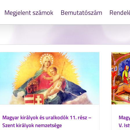
Megjelent számok
Bemutatószám
Rendel
Magyar királyok és uralkodók 11. rész –
Magya
Szent királyok nemzetsége
V. Is