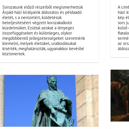
Sorozatunk előző részeiből megismerhettük
A címb
Árpád-házi királyaink áldozatos és példaadó
házi k
életét, s a nemzetért, küldetésük
kép é
beteljesítéséért végzett korszakalkotó
sors j
küzdelmüket. Ezúttal azokat a lényeges
külső 
összefüggéseket és különleges, olykor
fiatal
megdöbbentő jellegzetességeket szeretnénk
termés
kiemelni, melyek életüket, uralkodásukat
az ors
kísérték, meghatározták, ugyanakkor kevésbé
áldoza
közismertek.