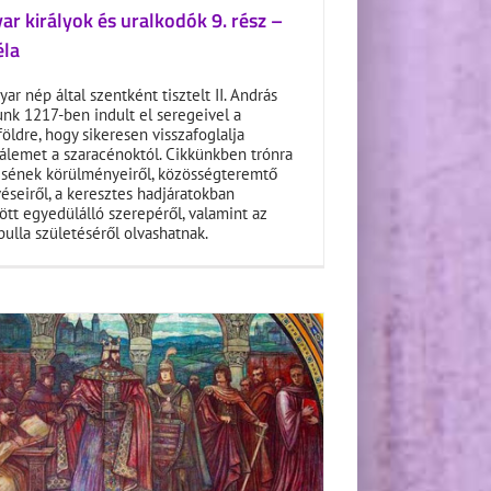
r királyok és uralkodók 9. rész –
éla
ar nép által szentként tisztelt II. András
unk 1217-ben indult el seregeivel a
öldre, hogy sikeresen visszafoglalja
álemet a szaracénoktól. Cikkünkben trónra
ésének körülményeiről, közösségteremtő
éseiről, a keresztes hadjáratokban
ött egyedülálló szerepéről, valamint az
ulla születéséről olvashatnak.