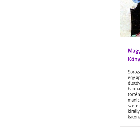
Magya
Könyv
Soroz
egy ap
életév
harmad
történ
manich
szerep
királl
katona