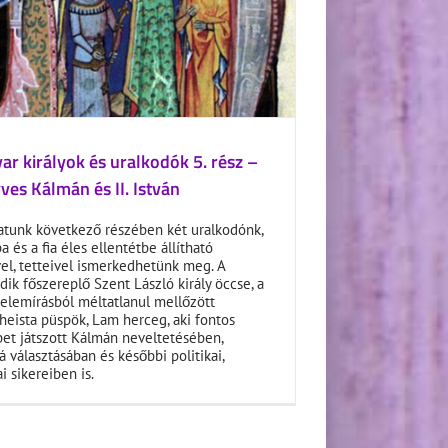
r királyok és uralkodók 5. rész –
es Kálmán és II. István
atunk következő részében két uralkodónk,
a és a fia éles ellentétbe állítható
el, tetteivel ismerkedhetünk meg. A
ik főszereplő Szent László király öccse, a
elemírásból méltatlanul mellőzött
eista püspök, Lam herceg, aki fontos
et játszott Kálmán neveltetésében,
yá választásában és későbbi politikai,
i sikereiben is.