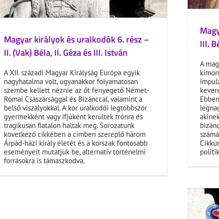
Magya
Magyar királyok és uralkodók 6. rész –
III. B
II. (Vak) Béla, II. Géza és III. István
A mag
A XII. századi Magyar Királyság Európa egyik
kimond
nagyhatalma volt, ugyanakkor folyamatosan
impul
szembe kellett néznie az őt fenyegető Német-
kevere
Római Császársággal és Bizánccal, valamint a
Ebben
belső viszályokkal. A kor uralkodói legtöbbször
legnag
gyermekként vagy ifjúként kerültek trónra és
akinek
tragikusan fiatalon haltak meg. Sorozatunk
bizán
következő cikkében a címben szereplő három
számár
Árpád-házi király életét és a korszak fontosabb
Cikkün
eseményeit mutatjuk be, alternatív történelmi
politi
forrásokra is támaszkodva.