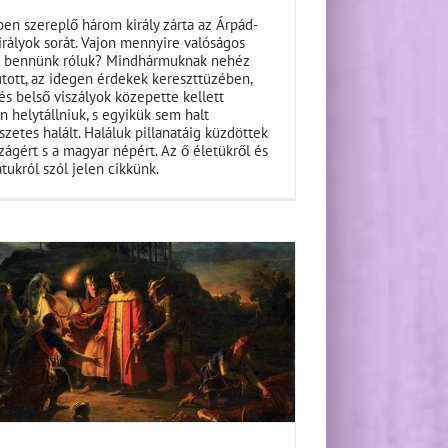
en szereplő három király zárta az Árpád-
irályok sorát. Vajon mennyire valóságos
l bennünk róluk? Mindhármuknak nehéz
utott, az idegen érdekek kereszttüzében,
és belső viszályok közepette kellett
on helytállniuk, s egyikük sem halt
zetes halált. Haláluk pillanatáig küzdöttek
zágért s a magyar népért. Az ő életükről és
tukról szól jelen cikkünk.