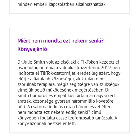
minden emberi kapcsolatban alkalmazhatóak.
Miért nem mondta ezt nekem senki? –
Könyvajánló
Dr. Julie Smith volt az első, aki a TikTokon kezdett el
pszichológiai témájú videókat közzétenni. 2019-ben
indította el TikTok-csatornáját, eredetileg azért, hogy
elérje a fiatalabb közönséget, akik talán nem
szorulnak terápiára, mégis segítségre van szükségük
elméjük belső működésének megértésében. Dr.
Smith humoros és empatikus tartalmai nagy sikert
arattak, közönsége gyorsan hárommillió követőre
nőtt. A csatorna indulása után három évvel Miért
nem mondta ezt nekem eddig senki? című
könyvében foglalta össze legfontosabb tanácsait. A
könyv azonnali bestseller lett.