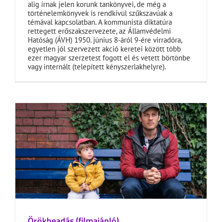
alig írnak jelen korunk tankönyvei, de még a
történelemkönyvek is rendkívül szűkszavúak a
témával kapcsolatban. A kommunista diktatúra
rettegett erőszakszervezete, az Államvédelmi
Hatóság (ÁVH) 1950. június 8-áról 9-ére virradóra,
egyetlen jól szervezett akció keretei között több
ezer magyar szerzetest fogott el és vetett börtönbe
vagy internált (telepített kényszerlakhelyre).
Örökbeadás (filmajánló)