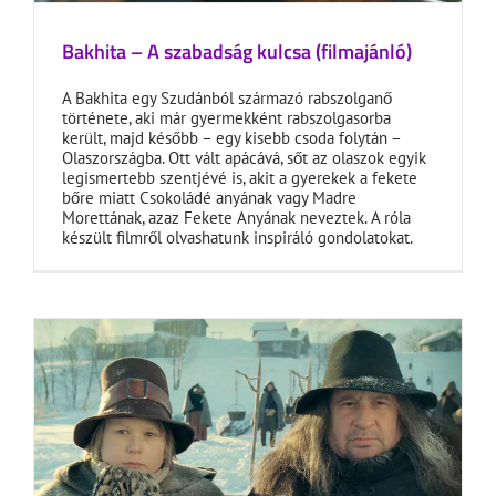
Bakhita – A szabadság kulcsa (filmajánló)
A Bakhita egy Szudánból származó rabszolganő
története, aki már gyermekként rabszolgasorba
került, majd később – egy kisebb csoda folytán –
Olaszországba. Ott vált apácává, sőt az olaszok egyik
legismertebb szentjévé is, akit a gyerekek a fekete
bőre miatt Csokoládé anyának vagy Madre
Morettának, azaz Fekete Anyának neveztek. A róla
készült filmről olvashatunk inspiráló gondolatokat.