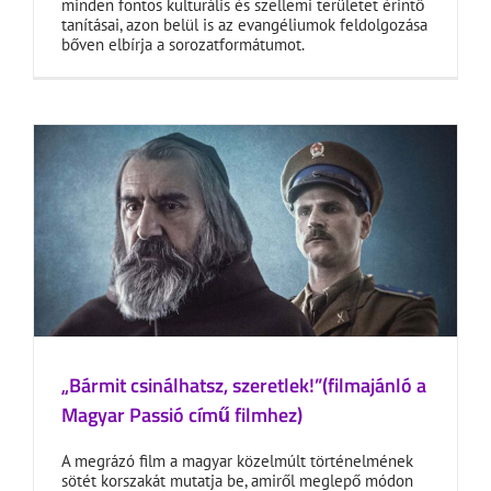
minden fontos kulturális és szellemi területet érintő
tanításai, azon belül is az evangéliumok feldolgozása
bőven elbírja a sorozatformátumot.
„Bármit csinálhatsz, szeretlek!”(filmajánló a
Magyar Passió című filmhez)
A megrázó film a magyar közelmúlt történelmének
sötét korszakát mutatja be, amiről meglepő módon