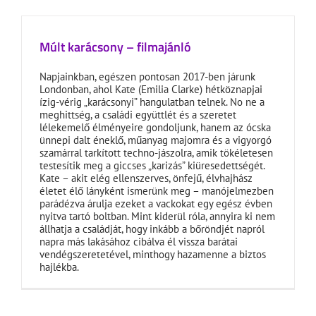
Múlt karácsony – filmajánló
Napjainkban, egészen pontosan 2017-ben járunk
Londonban, ahol Kate (Emilia Clarke) hétköznapjai
ízig-vérig „karácsonyi” hangulatban telnek. No ne a
meghittség, a családi együttlét és a szeretet
lélekemelő élményeire gondoljunk, hanem az ócska
ünnepi dalt éneklő, műanyag majomra és a vigyorgó
szamárral tarkított techno-jászolra, amik tökéletesen
testesítik meg a giccses „karizás” kiüresedettségét.
Kate – akit elég ellenszerves, önfejű, élvhajhász
életet élő lányként ismerünk meg – manójelmezben
parádézva árulja ezeket a vackokat egy egész évben
nyitva tartó boltban. Mint kiderül róla, annyira ki nem
állhatja a családját, hogy inkább a bőröndjét napról
napra más lakásához cibálva él vissza barátai
vendégszeretetével, minthogy hazamenne a biztos
hajlékba.