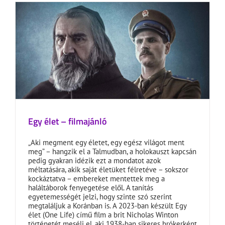
Egy élet – filmajánló
„Aki megment egy életet, egy egész világot ment
meg” – hangzik el a Talmudban, a holokauszt kapcsán
pedig gyakran idézik ezt a mondatot azok
méltatására, akik saját életüket félretéve – sokszor
kockáztatva – embereket mentettek meg a
haláltáborok fenyegetése elől. A tanítás
egyetemességét jelzi, hogy szinte szó szerint
megtaláljuk a Koránban is. A 2023-ban készült Egy
élet (One Life) című film a brit Nicholas Winton
történetét meséli el, aki 1938-ban sikeres brókerként