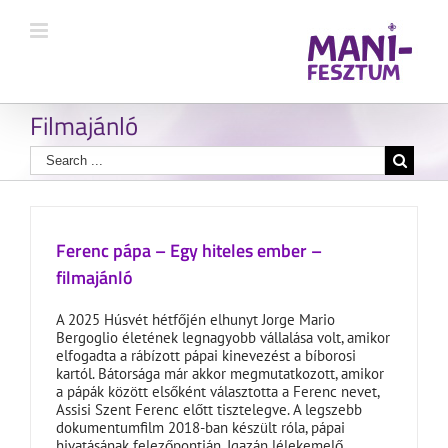
Filmajánló
Ferenc pápa – Egy hiteles ember –
filmajánló
A 2025 Húsvét hétfőjén elhunyt Jorge Mario
Bergoglio életének legnagyobb vállalása volt, amikor
elfogadta a rábízott pápai kinevezést a bíborosi
kartól. Bátorsága már akkor megmutatkozott, amikor
a pápák között elsőként választotta a Ferenc nevet,
Assisi Szent Ferenc előtt tisztelegve. A legszebb
dokumentumfilm 2018-ban készült róla, pápai
hivatásának felezőpontján. Igazán lélekemelő