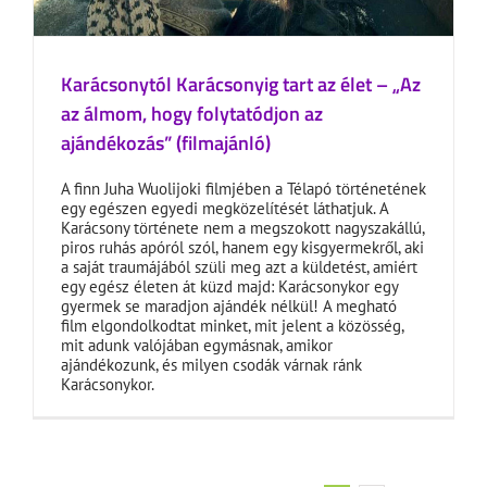
Karácsonytól Karácsonyig tart az élet – „Az
az álmom, hogy folytatódjon az
ajándékozás” (filmajánló)
A finn Juha Wuolijoki filmjében a Télapó történetének
egy egészen egyedi megközelítését láthatjuk. A
Karácsony története nem a megszokott nagyszakállú,
piros ruhás apóról szól, hanem egy kisgyermekről, aki
a saját traumájából szüli meg azt a küldetést, amiért
egy egész életen át küzd majd: Karácsonykor egy
gyermek se maradjon ajándék nélkül! A megható
film elgondolkodtat minket, mit jelent a közösség,
mit adunk valójában egymásnak, amikor
ajándékozunk, és milyen csodák várnak ránk
Karácsonykor.