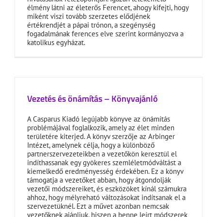
élmény látni az életerős Ferencet, ahogy kifejti, hogy
miként viszi tovább szerzetes elődjének
értékrendjét a pápai trónon, a szegénység
fogadalmának ferences elve szerint kormányozva a
katolikus egyházat.
Vezetés és önámítás – Könyvajánló
A Casparus Kiadó legújabb könyve az önámítás
problémájával foglalkozik, amely az élet minden
területére kiterjed. A könyv szerzője az Arbinger
Intézet, amelynek célja, hogy a különböző
partnerszervezeteikben a vezetőkön keresztül el
indíthassanak egy gyökeres szemléletmódváltást a
kiemelkedő eredményesség érdekében. Ez a könyv
támogatja a vezetőket abban, hogy átgondolják
vezetői módszereiket, és eszközöket kínál számukra
ahhoz, hogy mélyreható változásokat indítsanak el a
szervezetüknél. Ezt a művet azonban nemcsak
vezetőknek ajánljuk, hiszen a benne leírt módszerek