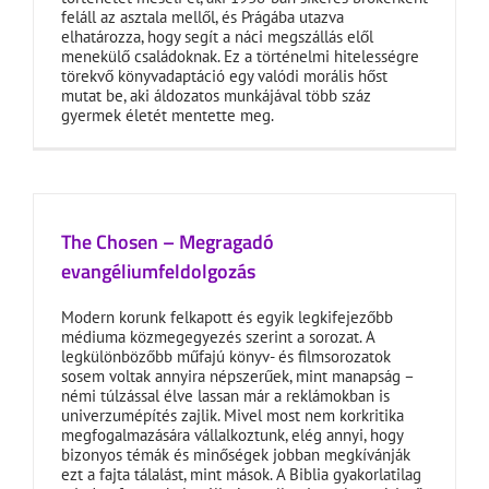
feláll az asztala mellől, és Prágába utazva
elhatározza, hogy segít a náci megszállás elől
menekülő családoknak. Ez a történelmi hitelességre
törekvő könyvadaptáció egy valódi morális hőst
mutat be, aki áldozatos munkájával több száz
gyermek életét mentette meg.
The Chosen – Megragadó
evangéliumfeldolgozás
Modern korunk felkapott és egyik legkifejezőbb
médiuma közmegegyezés szerint a sorozat. A
legkülönbözőbb műfajú könyv- és filmsorozatok
sosem voltak annyira népszerűek, mint manapság –
némi túlzással élve lassan már a reklámokban is
univerzumépítés zajlik. Mivel most nem korkritika
megfogalmazására vállalkoztunk, elég annyi, hogy
bizonyos témák és minőségek jobban megkívánják
ezt a fajta tálalást, mint mások. A Biblia gyakorlatilag