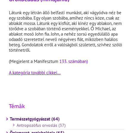
Látunk egy létrán álló belfasti munkást, aki vágyódva néz be
egy szobába. Egy olyan szobába, amihez nincs köze, csak az
ablakát mossa. Látunk egy kisfiút, aki kinéz egy ablakon, nem
törődve a szobában történő eseményekkel. Ő Michael, az
ablakot mosó John fia. John, a nehéz sorsú egyedülálló apa
odaadó szeretettel neveli négyéves fiát, miközben halálos
beteg. Gondolatok erről a valóságból született, szívhez szóló
történetről.
(Megjelent a Manifesztum
133. számában)
A kategória további cikkei…
Témák
Természetgyógyászat (64)
Antropozófus orvoslás (37)
Önismeret, pszichológia (65)