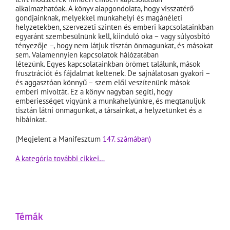
alkalmazhatóak. A könyv alapgondolata, hogy visszatérő
gondjainknak, melyekkel munkahelyi és magánéleti
helyzetekben, szervezeti szinten és emberi kapcsolatainkban
egyaránt szembesülnünk kell, kiinduló oka – vagy súlyosbító
tényezője –, hogy nem látjuk tisztán önmagunkat, és másokat
sem. Valamennyien kapcsolatok hálózatában
létezünk. Egyes kapcsolatainkban örömet találunk, mások
frusztrációt és fájdalmat keltenek. De sajnálatosan gyakori –
és aggasztóan könnyű – szem elől veszítenünk mások
emberi mivoltát. Ez a könyv nagyban segíti, hogy
emberiességet vigyünk a munkahelyünkre, és megtanuljuk
tisztán látni önmagunkat, a társainkat, a helyzetünket és a
hibáinkat.
(Megjelent a Manifesztum
147. számában)
A kategória további cikkei…
Témák