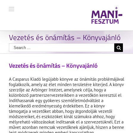
Vezetés és önámítás – Könyvajánló
Vezetés és önámítás – Könyvajánló
A Casparus Kiadó legújabb könyve az önámítás problémájával
foglalkozik, amely az élet minden területére kiterjed. A könyv
szerzője az Arbinger Intézet, amelynek célja, hogy a
különböző partnerszervezeteikben a vezetőkön keresztül el
indíthassanak egy gyökeres szemléletmódváltást a
kiemelkedő eredményesség érdekében. Ez a könyv
támogatja a vezetőket abban, hogy átgondolják vezetői
módszereiket, és eszközöket kínál számukra ahhoz, hogy
mélyreható változásokat indítsanak el a szervezetüknél. Ezt a
művet azonban nemcsak vezetőknek ajánljuk, hiszen a benne
leírt módszerek minden emberi kapcsolatban