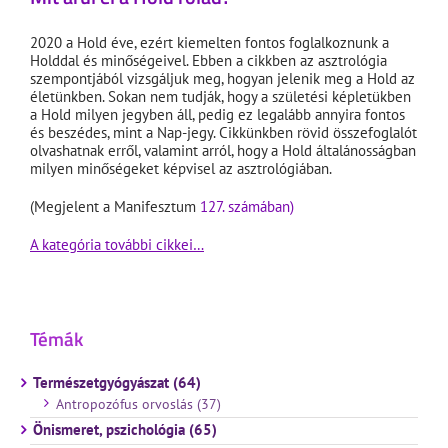
2020 a Hold éve, ezért kiemelten fontos foglalkoznunk a
Holddal és minőségeivel. Ebben a cikkben az asztrológia
szempontjából vizsgáljuk meg, hogyan jelenik meg a Hold az
életünkben. Sokan nem tudják, hogy a születési képletükben
a Hold milyen jegyben áll, pedig ez legalább annyira fontos
és beszédes, mint a Nap-jegy. Cikkünkben rövid összefoglalót
olvashatnak erről, valamint arról, hogy a Hold általánosságban
milyen minőségeket képvisel az asztrológiában.
(Megjelent a Manifesztum
127. számában)
A kategória további cikkei…
Témák
Természetgyógyászat (64)
Antropozófus orvoslás (37)
Önismeret, pszichológia (65)