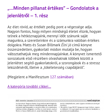
„…Minden pillanat értékes” – Gondolatok a
jelenlétről – 1. rész
Az élet rövid, az értékét pedig pont a végessége adja.
Nagyon fontos, hogy milyen minőségű életet élünk, hogyan
telnek a hétköznapjaink, mennyi időt szánunk saját
magunkra, a szeretteinkre és a számunkra valóban értékes
dolgokra. Matts és Susan Billmark
Élni jó
című könyve
összeszedetten, gyakorlati módon mutatja be, hogyan
változtathatjuk meg mindennapjainkat. A könyvet ismertető
sorozatunk első részében olvashatnak többek között a
jelenlétet segítő gyakorlatokról, a szorongások és a stressz
leküzdéséről, illetve a „tökéletesség csapdájáról”.
(Megjelent a Manifesztum
127. számában)
A kategória további cikkei…