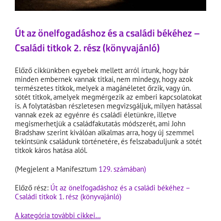
Út az önelfogadáshoz és a családi békéhez –
Családi titkok 2. rész
(könyvajánló)
Előző cikkünkben egyebek mellett arról írtunk, hogy bár
minden embernek vannak titkai, nem mindegy, hogy azok
természetes titkok, melyek a magánéletet őrzik, vagy ún.
sötét titkok, amelyek megmérgezik az emberi kapcsolatokat
is. A folytatásban részletesen megvizsgáljuk, milyen hatással
vannak ezek az egyénre és családi életünkre, illetve
megismerhetjük a családfakutatás módszerét, ami John
Bradshaw szerint kiválóan alkalmas arra, hogy új szemmel
tekintsünk családunk történetére, és felszabaduljunk a sötét
titkok káros hatása alól.
(Megjelent a Manifesztum
129. számában)
Előző rész:
Út az önelfogadáshoz és a családi békéhez –
Családi titkok 1. rész (könyvajánló)
A kategória további cikkei…