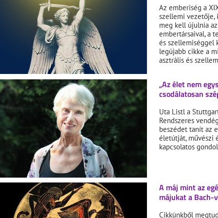
Az emberiség a XIX
szellemi vezetője,
meg kell újulnia a
embertársaival, a t
és szellemiséggel k
legújabb cikke a mi
asztrális és szellem
„Az élet nem egys
csodálatosan szép
Uta Listl a Stuttg
Rendszeres vendége
beszédet tanít az 
életútját, művészi 
kapcsolatos gondola
A máj mint az eg
májukat a Bach-v
Cikkünkből megtudh