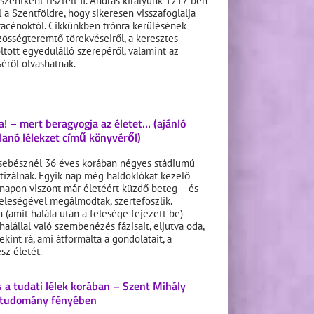
szentként tisztelt II. András királyunk 1217-ben
l a Szentföldre, hogy sikeresen visszafoglalja
racénoktól. Cikkünkben trónra kerülésének
zösségteremtő törekvéseiről, a keresztes
tött egyedülálló szerepéről, valamint az
éről olvashatnak.
a! – mert beragyogja az életet… (ajánló
llanó lélekzet című könyvéről)
gsebésznél 36 éves korában négyes stádiumú
tizálnak. Egyik nap még haldoklókat kezelő
 napon viszont már életéért küzdő beteg – és
feleségével megálmodtak, szertefoszlik.
 (amit halála után a felesége fejezett be)
halállal való szembenézés fázisait, eljutva oda,
kint rá, ami átformálta a gondolatait, a
sz életét.
 a tudati lélek korában – Szent Mihály
mtudomány fényében