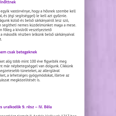
lnőttnek
 egyik vastörvénye, hogy a hősnek szembe kell
l, és (égi segítséggel) le kell azt győznie.
gunk külső és belső sárkányairól lesz szó,
yan segítheti nemes küzdelmünket maga a mese.
n főleg a kívülről veszélyeztető
 a második részben lelkünk belső sárkányaival
t.
 nem csak betegeknek
eket alig több mint 100 éve figyelték meg
ont már népbetegséggel van dolgunk. Cikkünk
llegzetesebb tüneteket, az allergiával
ket, a lehetséges gyógymódokat, illetve az
ászat megközelítését is.
s uralkodók 9. rész – IV. Béla