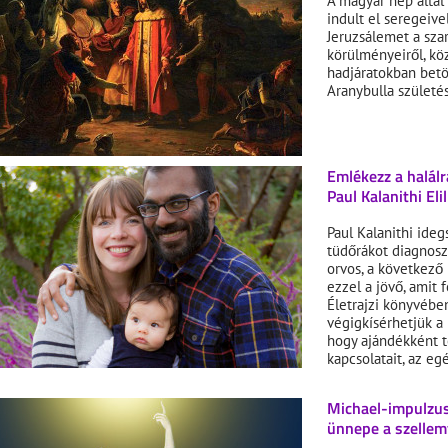
A magyar nép által 
indult el seregeive
Jeruzsálemet a sza
körülményeiről, kö
hadjáratokban betöl
Aranybulla születés
Emlékezz a halálr
Paul Kalanithi Eli
Paul Kalanithi ide
tüdőrákot diagnosz
orvos, a következő
ezzel a jövő, amit 
Életrajzi könyvében
végigkísérhetjük a 
hogy ajándékként te
kapcsolatait, az egé
Michael-impulzus
ünnepe a szelle