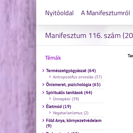
Nyitóoldal
A Manifesztumról
Manifesztum 116. szám (20
Ta
Témák
Természetgyógyászat (64)
Antropozófus orvoslás (37)
Önismeret, pszichológia (65)
Spirituális tanítások (44)
Ünnepkör (39)
Életmód (19)
Vegetarianizmus (2)
Föld Anya, környezetvédelem
(9)