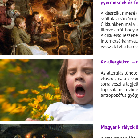
gyermeknek és fe
A klasszikus mesék
szállnia a sárkánnya
Cikkünkben mai vilá
illetve arról, hog
A cikk első részébe
internetsárkánnyal,
vesszük fel a harco
Az allergiákról –
Az allergiás tünet
először, mára visz
sorra veszi a legje
kapcsolatos tévhite
antropozófus gyógy
Magyar királyok é