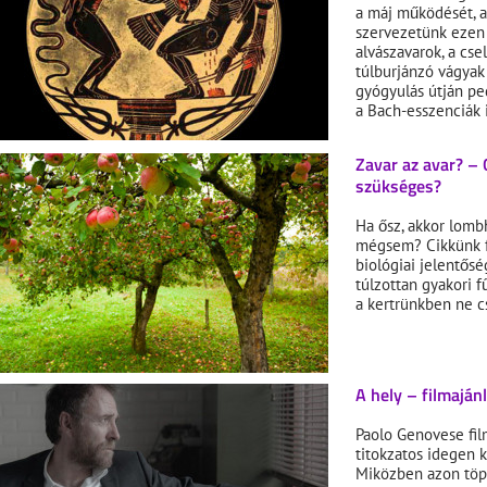
a máj működését, a
szervezetünk ezen 
alvászavarok, a cs
túlburjánzó vágyak 
gyógyulás útján ped
a Bach-esszenciák 
Zavar az avar? – 
szükséges?
Ha ősz, akkor lombh
mégsem? Cikkünk fo
biológiai jelentősé
túlzottan gyakori f
a kertrünkben ne cs
A hely – filmaján
Paolo Genovese fil
titokzatos idegen k
Miközben azon töpr