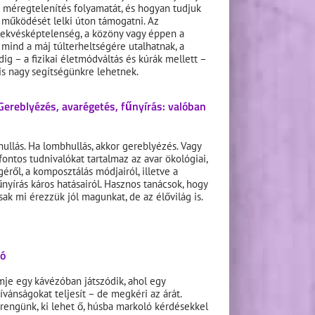
 méregtelenítés folyamatát, és hogyan tudjuk
működését lelki úton támogatni. Az
elekvésképtelenség, a közöny vagy éppen a
mind a máj túlterheltségére utalhatnak, a
ig – a fizikai életmódváltás és kúrák mellett –
is nagy segítségünkre lehetnek.
Gereblyézés, avarégetés, fűnyírás: valóban
ullás. Ha lombhullás, akkor gereblyézés. Vagy
ntos tudnivalókat tartalmaz az avar ökológiai,
géről, a komposztálás módjairól, illetve a
űnyírás káros hatásairól. Hasznos tanácsok, hogy
ak mi érezzük jól magunkat, de az élővilág is.
ló
mje egy kávézóban játszódik, ahol egy
ívánságokat teljesít – de megkéri az árát.
engünk, ki lehet ő, húsba markoló kérdésekkel