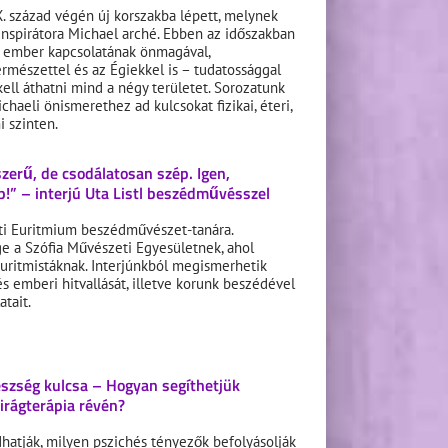
. század végén új korszakba lépett, melynek
 inspirátora Michael arché. Ebben az időszakban
z ember kapcsolatának önmagával,
ermészettel és az Égiekkel is – tudatossággal
ell áthatni mind a négy területet. Sorozatunk
chaeli önismerethez ad kulcsokat fizikai, éteri,
i szinten.
zerű, de csodálatosan szép. Igen,
!” – interjú Uta Listl beszédművésszel
arti Euritmium beszédművészet-tanára.
 a Szófia Művészeti Egyesületnek, ahol
euritmistáknak. Interjúnkból megismerhetik
és emberi hitvallását, illetve korunk beszédével
tait.
észség kulcsa – Hogyan segíthetjük
irágterápia révén?
atják, milyen pszichés tényezők befolyásolják