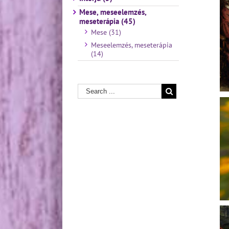
Mese, meseelemzés,
meseterápia (45)
Mese (31)
Meseelemzés, meseterápia
(14)