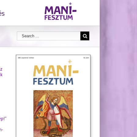
és
sz
ek
ép!”
h-