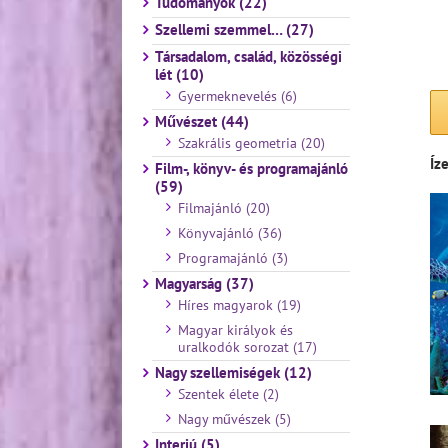
Tudományok (22)
Szellemi szemmel… (27)
Társadalom, család, közösségi
lét (10)
Gyermeknevelés (6)
Művészet (44)
Szakrális geometria (20)
Íze
Film-, könyv- és programajánló
(59)
Filmajánló (20)
Könyvajánló (36)
Programajánló (3)
Magyarság (37)
Híres magyarok (19)
Magyar királyok és
uralkodók sorozat (17)
Nagy szellemiségek (12)
Szentek élete (2)
Nagy művészek (5)
Interjú (5)