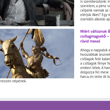
is szembesülünk: m
szerelem, a pénz v
céljaink vannak az
elérjük őket? Egy 
zseniális alkotás aj
Miért változnak ő
csillagmagvető –
rövid mese)
Ahogy a nappalok e
hosszabbak lesznek
csillagok felé kala
a csillagok fénye f
emberi lélek. A har
dolgozza fel mese f
harca, és tette őt 
erezzen népének.