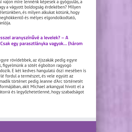
i vajon mire lennénk képesek a gyógyulás, a
agy a vágyott boldogság érdekében? Milyen
 életünkben, és milyen alkukat kötünk, hogy
meghökkentő és mélyes elgondolkodtató,
ánlója.
sszel aranyszínűvé a levelek? – A
 Csak egy parasztlányka vagyok… (három
gyre rövidebbek, az éjszakák pedig egyre
, figyelmünk a sötét égbolton ragyogó
ndozik. E két kedves hangulatú őszi mesében is
elé fordul a természet, és vele együtt az
madik történet pedig Jeanne d'Arc történetét
ormájában, akit Michael arkangyal hívott el a
bátorrá és legyőzhetetlenné, hogy szabadságot