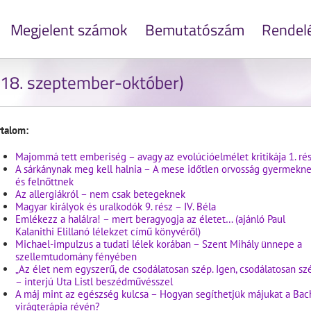
Megjelent számok
Bemutatószám
Rendel
18. szeptember-október)
rtalom:
Majommá tett emberiség – avagy az evolúcióelmélet kritikája 1. ré
A sárkánynak meg kell halnia – A mese időtlen orvosság gyermekn
és felnőttnek
Az allergiákról – nem csak betegeknek
Magyar királyok és uralkodók 9. rész – IV. Béla
Emlékezz a halálra! – mert beragyogja az életet… (ajánló Paul
Kalanithi Elillanó lélekzet című könyvéről)
Michael-impulzus a tudati lélek korában – Szent Mihály ünnepe a
szellemtudomány fényében
„Az élet nem egyszerű, de csodálatosan szép. Igen, csodálatosan sz
– interjú Uta Listl beszédművésszel
A máj mint az egészség kulcsa – Hogyan segíthetjük májukat a Bac
virágterápia révén?