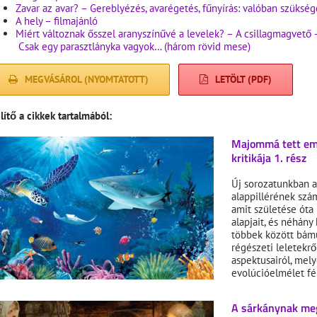
Zavar az avar? – Gereblyézés, avarégetés, fűnyírás: valóban szükség
A hely – filmajánló
Miért változnak ősszel aranyszínűvé a levelek? – A csillagmagvető 
Csak egy parasztlányka vagyok… (három rövid mese)
MEGVÁSÁROL (NYOMTATOTT)
LETÖLT (PDF)
lítő a cikkek tartalmából:
Majommá tett emb
kritikája 1. rész
Új sorozatunkban 
alappillérének szá
amit születése óta
alapjait, és néhány
többek között bámu
régészeti leletekrő
aspektusairól, me
evolúcióelmélet f
A sárkánynak meg