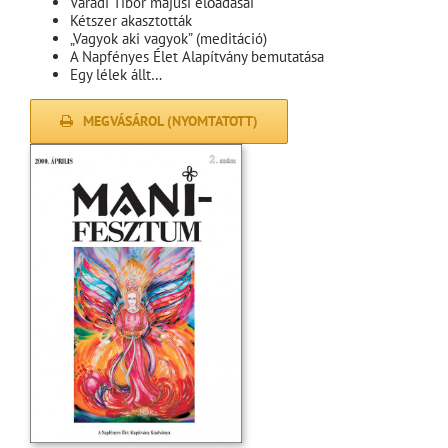
Váradi Tibor májusi előadásai
Kétszer akasztották
„Vagyok aki vagyok” (meditáció)
A Napfényes Élet Alapítvány bemutatása
Egy lélek állt…
MEGVÁSÁROL (NYOMTATOTT)