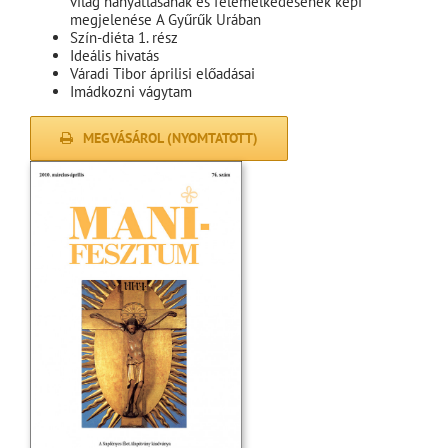
világ hanyatlásának és felemelkedésének képi
megjelenése A Gyűrűk Urában
Szín-diéta 1. rész
Ideális hivatás
Váradi Tibor áprilisi előadásai
Imádkozni vágytam
MEGVÁSÁROL (NYOMTATOTT)