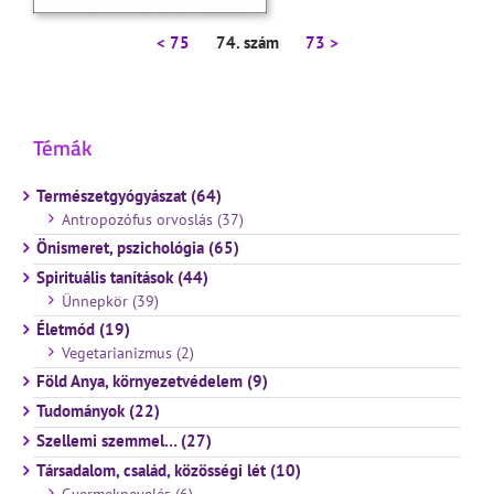
< 75
74. szám
73 >
Témák
Természetgyógyászat (64)
Antropozófus orvoslás (37)
Önismeret, pszichológia (65)
Spirituális tanítások (44)
Ünnepkör (39)
Életmód (19)
Vegetarianizmus (2)
Föld Anya, környezetvédelem (9)
Tudományok (22)
Szellemi szemmel… (27)
Társadalom, család, közösségi lét (10)
Gyermeknevelés (6)