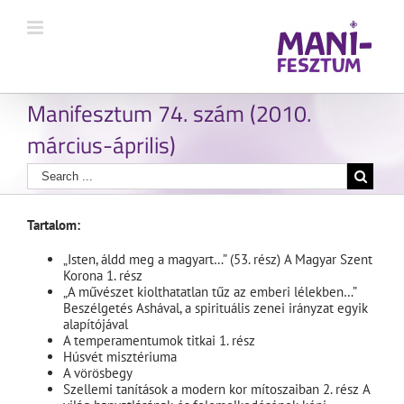
Manifesztum 74. szám (2010.
március-április)
Tartalom:
„Isten, áldd meg a magyart…” (53. rész) A Magyar Szent
Korona 1. rész
„A művészet kiolthatatlan tűz az emberi lélekben…”
Beszélgetés Ashával, a spirituális zenei irányzat egyik
alapítójával
A temperamentumok titkai 1. rész
Húsvét misztériuma
A vörösbegy
Szellemi tanítások a modern kor mítoszaiban 2. rész A