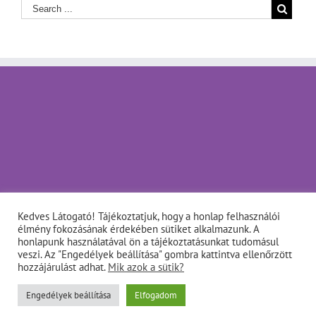
Kedves Látogató! Tájékoztatjuk, hogy a honlap felhasználói
élmény fokozásának érdekében sütiket alkalmazunk. A
honlapunk használatával ön a tájékoztatásunkat tudomásul
veszi. Az "Engedélyek beállítása" gombra kattintva ellenőrzött
hozzájárulást adhat.
Mik azok a sütik?
Copyright © Napfényes Élet Alapítvány - info@napfenyes.hu •
Engedélyek beállítása
Elfogadom
1056 Budapest, Belgrád rakpart 26. mfszt 1. • Telefon: 1/311-
9999, 30/311-9999
• Impresszum