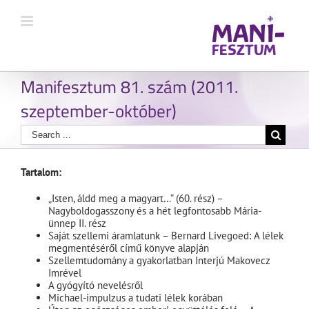
Manifesztum 81. szám (2011.
szeptember-október)
Tartalom:
„Isten, áldd meg a magyart…” (60. rész) –
Nagyboldogasszony és a hét legfontosabb Mária-
ünnep II. rész
Saját szellemi áramlatunk – Bernard Livegoed: A lélek
megmentéséről című könyve alapján
Szellemtudomány a gyakorlatban Interjú Makovecz
Imrével
A gyógyító nevelésről
Michael-impulzus a tudati lélek korában