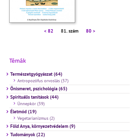
< 82
81. szám
80 >
Témák
Természetgyógyászat (64)
Antropozófus orvoslás (37)
Önismeret, pszichológia (65)
Spirituális tanítások (44)
Ünnepkör (39)
Életmód (19)
Vegetarianizmus (2)
Föld Anya, környezetvédelem (9)
Tudományok (22)