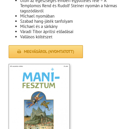
Úton az egészséges emberi együttélés felé – A
Templomos Rend és Rudolf Steiner nyomán a hármas
tagozódásról
Michael nyomában
Szabad hang-játék tanfolyam
Michael és a sárkány
Váradi Tibor áprilisi előadásai
Vallásos költészet
MEGVÁSÁROL (NYOMTATOTT)