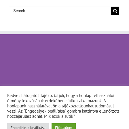
Kedves Látogató! Tájékoztatjuk, hogy a honlap felhasználói
élmény fokozásának érdekében sütiket alkalmazunk. A
honlapunk használatával ön a tájékoztatásunkat tudomásul
veszi. Az "Engedélyek beállítása" gombra kattintva ellenőrzött
hozzájárulást adhat.
Mik azok a sütik?
Copyright © Napfényes Élet Alapítvány - info@napfenyes.hu •
Engedélyek beállítása
Elfogadom