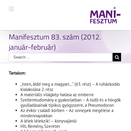
Manifesztum 83. szám (2012.
január-február)
Tartalom:
„Isten, áldd meg a magyart…” (63. rész) – A ruházkodás
kialakulása 2. rész
A materiális világkép hatása az emberre
Szellemtudomány a gyakorlatban – A tüdő és a hörgők
gyulladásainak tipikus gyógyszere, a Pneumodoron
Az évkör családi körben – Az ünnepek megélése a
mindennapokban
A lélek lélekzik! – könyvajánló
Hit, Remény, Szeretet