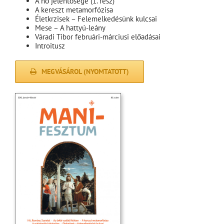
A hő jelentősége (1. rész)
A kereszt metamorfózisa
Életkrzisek – Felemelkedésünk kulcsai
Mese – A hattyú-leány
Váradi Tibor februári-márciusi előadásai
Introitusz
MEGVÁSÁROL (NYOMTATOTT)