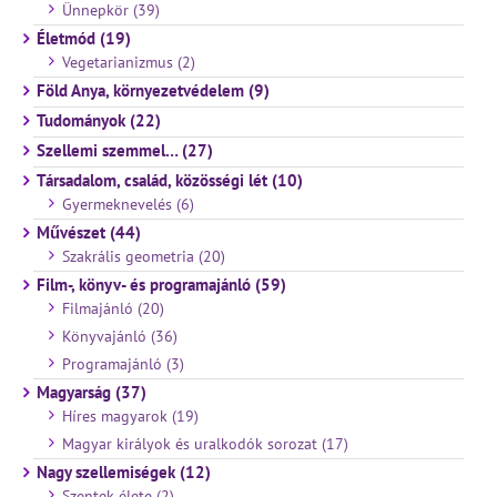
Ünnepkör (39)
Életmód (19)
Vegetarianizmus (2)
Föld Anya, környezetvédelem (9)
Tudományok (22)
Szellemi szemmel… (27)
Társadalom, család, közösségi lét (10)
Gyermeknevelés (6)
Művészet (44)
Szakrális geometria (20)
Film-, könyv- és programajánló (59)
Filmajánló (20)
Könyvajánló (36)
Programajánló (3)
Magyarság (37)
Híres magyarok (19)
Magyar királyok és uralkodók sorozat (17)
Nagy szellemiségek (12)
Szentek élete (2)