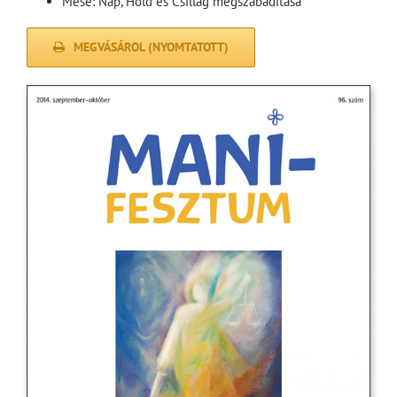
Mese: Nap, Hold és Csillag megszabadítása
MEGVÁSÁROL (NYOMTATOTT)