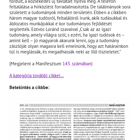
fordult, a közlekedés új távlatait nyitva meg. A telefon
feltalálása a hírközlést forradalmasította. De találmányok sora
született a tudományok minden területén. Ebben a cikkben
három magyar tudósról, feltalálóról írunk, akik tudásukkal és
áldozatos munkájukkal e kor tudományos fejlődését
segítették. Eötvös Loránd szavaival „Csak az az igazi
tudomány, amely világra szól, s ezért, ha igazi tudósok és –
amint kell – jó magyarok akarunk lenni, úgy a tudomány
zászlóját olyan magasra kell emelnünk, hogy azt határainkon
túl is meglássák, és megadhassák neki az illő tiszteletet.”
(Megjelent a Manifesztum
143. számában)
A kategória további cikkei…
Betekintés a cikkbe: