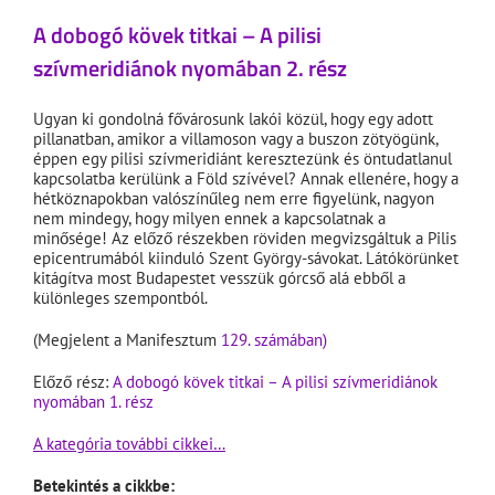
A dobogó kövek titkai – A pilisi
szívmeridiánok nyomában 2. rész
Ugyan ki gondolná fővárosunk lakói közül, hogy egy adott
pillanatban, amikor a villamoson vagy a buszon zötyögünk,
éppen egy pilisi szívmeridiánt keresztezünk és öntudatlanul
kapcsolatba kerülünk a Föld szívével? Annak ellenére, hogy a
hétköznapokban valószínűleg nem erre figyelünk, nagyon
nem mindegy, hogy milyen ennek a kapcsolatnak a
minősége! Az előző részekben röviden megvizsgáltuk a Pilis
epicentrumából kiinduló Szent György-sávokat. Látókörünket
kitágítva most Budapestet vesszük górcső alá ebből a
különleges szempontból.
(Megjelent a Manifesztum
129. számában)
Előző rész:
A dobogó kövek titkai – A pilisi szívmeridiánok
nyomában 1. rész
A kategória további cikkei…
Betekintés a cikkbe: