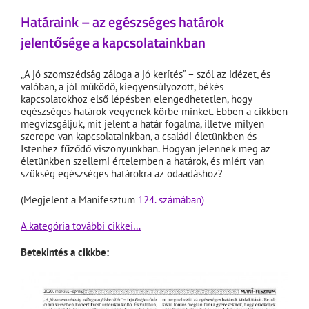
Határaink – az egészséges határok
jelentősége a kapcsolatainkban
„A jó szomszédság záloga a jó kerítés” – szól az idézet, és
valóban, a jól működő, kiegyensúlyozott, békés
kapcsolatokhoz első lépésben elengedhetetlen, hogy
egészséges határok vegyenek körbe minket. Ebben a cikkben
megvizsgáljuk, mit jelent a határ fogalma, illetve milyen
szerepe van kapcsolatainkban, a családi életünkben és
Istenhez fűződő viszonyunkban. Hogyan jelennek meg az
életünkben szellemi értelemben a határok, és miért van
szükség egészséges határokra az odaadáshoz?
(Megjelent a Manifesztum
124. számában)
A kategória további cikkei…
Betekintés a cikkbe: