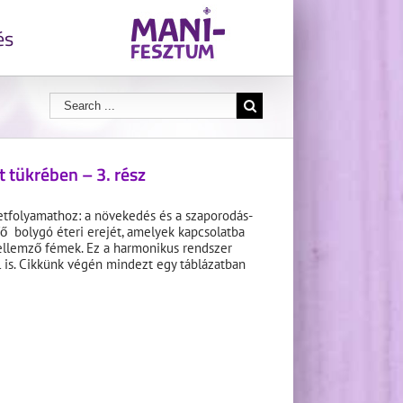
és
 tükrében – 3. rész
etfolyamathoz: a növekedés és a szaporodás-
 bolygó éteri erejét, amelyek kapcsolatba
jellemző fémek. Ez a harmonikus rendszer
l is. Cikkünk végén mindezt egy táblázatban