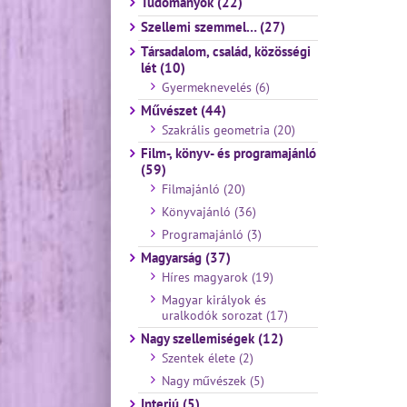
Tudományok (22)
Szellemi szemmel… (27)
Társadalom, család, közösségi
lét (10)
Gyermeknevelés (6)
Művészet (44)
Szakrális geometria (20)
Film-, könyv- és programajánló
(59)
Filmajánló (20)
Könyvajánló (36)
Programajánló (3)
Magyarság (37)
Híres magyarok (19)
Magyar királyok és
uralkodók sorozat (17)
Nagy szellemiségek (12)
Szentek élete (2)
Nagy művészek (5)
Interjú (5)