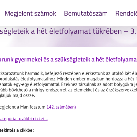
Megjelent számok
Bemutatószám
Rendel
égleteik a hét életfolyamat tükrében – 3.
runk gyermekei és a szükségleteik a hét életfolyamat
kksorozatunk harmadik, befejező részében elérkeztünk az utolsó két él
produkálás életfolyamataihoz. Minden ember magában hordozza a hét fő
zhatók egy-egy életfolyamattal. Ezekhez társulnak az adott bolygókra 
vább bővíthető a mirigyrendszerrel, az elemekkel és az érzékszervekke
glaljuk majd össze.
egjelent a Manifesztum
142. számában)
kategória további cikkei…
tekintés a cikkbe: