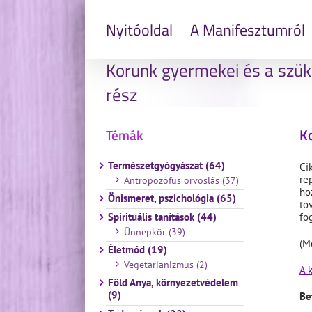
Nyitóoldal
A Manifesztumról
Korunk gyermekei és a szüks
rész
Ko
Témák
Természetgyógyászat (64)
Ci
re
Antropozófus orvoslás (37)
ho
Önismeret, pszichológia (65)
to
Spirituális tanítások (44)
fo
Ünnepkör (39)
(M
Életmód (19)
Vegetarianizmus (2)
A 
Föld Anya, környezetvédelem
(9)
Be