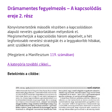
Drámamentes fegyelmezés – A kapcsolódás
ereje 2. rész
Könyvismertetőnk második részében a kapcsolódáson
alapuló nevelés gyakorlatában mélyedünk el.
Megismerhetjük a kapcsolódás három alapelvét, a hét
legfontosabb nevelési stratégiát és a leggyakoribb hibákat,
amit szülőként elkövetünk.
(Megjelent a Manifesztum
119. számában)
A kategória további cikkei…
Betekintés a cikkbe: