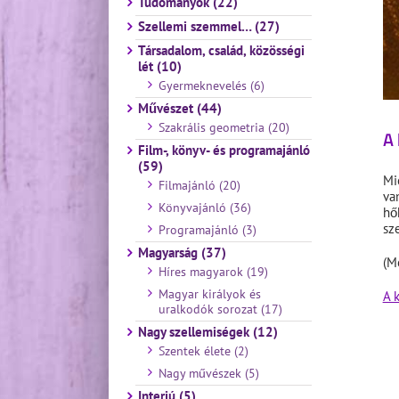
Tudományok (22)
Szellemi szemmel… (27)
Társadalom, család, közösségi
lét (10)
Gyermeknevelés (6)
Művészet (44)
Szakrális geometria (20)
A 
Film-, könyv- és programajánló
(59)
Mi
Filmajánló (20)
va
Könyvajánló (36)
hő
sz
Programajánló (3)
Magyarság (37)
(M
Híres magyarok (19)
Magyar királyok és
A 
uralkodók sorozat (17)
Nagy szellemiségek (12)
Szentek élete (2)
Nagy művészek (5)
Interjú (5)