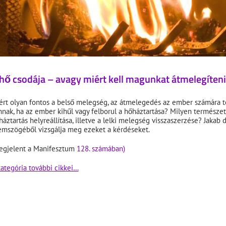
hő csodája – avagy miért kell magunkat átmelegíteni
ért olyan fontos a belső melegség, az átmelegedés az ember számára te
nnak, ha az ember kihűl vagy felborul a hőháztartása? Milyen természet
háztartás helyreállítása, illetve a lelki melegség visszaszerzése? Jakab 
emszögéből vizsgálja meg ezeket a kérdéseket.
egjelent a Manifesztum
128. számában)
kategória további cikkei…