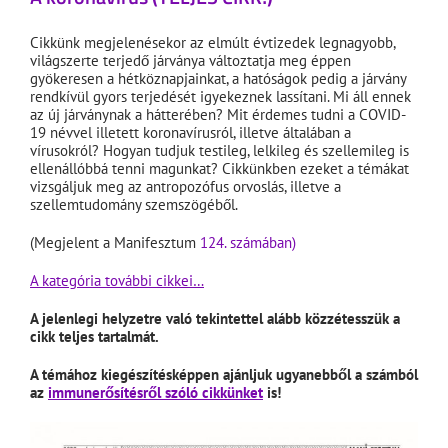
Cikkünk megjelenésekor az elmúlt évtizedek legnagyobb,
világszerte terjedő járványa változtatja meg éppen
gyökeresen a hétköznapjainkat, a hatóságok pedig a járvány
rendkívül gyors terjedését igyekeznek lassítani. Mi áll ennek
az új járványnak a hátterében? Mit érdemes tudni a COVID-
19 névvel illetett koronavírusról, illetve általában a
vírusokról? Hogyan tudjuk testileg, lelkileg és szellemileg is
ellenállóbbá tenni magunkat? Cikkünkben ezeket a témákat
vizsgáljuk meg az antropozófus orvoslás, illetve a
szellemtudomány szemszögéből.
(Megjelent a Manifesztum
124. számában)
A kategória további cikkei…
A jelenlegi helyzetre való tekintettel alább közzétesszük a
cikk teljes tartalmát.
A témához kiegészítésképpen ajánljuk ugyanebből a számból
az
immunerősítésről szóló cikkünket
is!