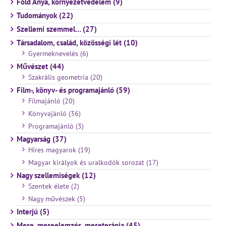
Föld Anya, környezetvédelem (9)
Tudományok (22)
Szellemi szemmel… (27)
Társadalom, család, közösségi lét (10)
Gyermeknevelés (6)
Művészet (44)
Szakrális geometria (20)
Film-, könyv- és programajánló (59)
Filmajánló (20)
Könyvajánló (36)
Programajánló (3)
Magyarság (37)
Híres magyarok (19)
Magyar királyok és uralkodók sorozat (17)
Nagy szellemiségek (12)
Szentek élete (2)
Nagy művészek (5)
Interjú (5)
Mese, meseelemzés, meseterápia (45)