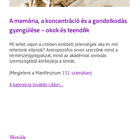
A memória, a koncentráció és a gondolkodás
gyengülése – okok és teendők
Mi lehet vajon a címben említett jelenségek oka és mit
tehetünk ellenük? Antropozófus orvos szerzőnk mind a
természetgyógyászat, mind az akadémiai orvoslás
szemszögéből körbejárja a témát.
(Megjelent a Manifesztum
131. számában)
A kategória további cikkei…
Témák