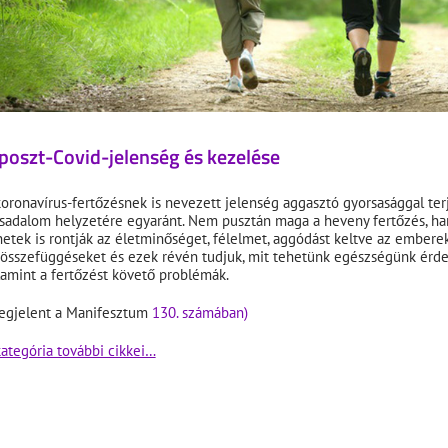
poszt-Covid-jelenség és kezelése
koronavírus-fertőzésnek is nevezett jelenség aggasztó gyorsasággal terj
rsadalom helyzetére egyaránt. Nem pusztán maga a heveny fertőzés, h
netek is rontják az életminőséget, félelmet, aggódást keltve az emberek
 összefüggéseket és ezek révén tudjuk, mit tehetünk egészségünk érdek
lamint a fertőzést követő problémák.
egjelent a Manifesztum
130. számában)
kategória további cikkei…