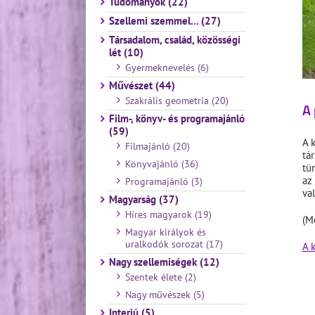
Tudományok (22)
Szellemi szemmel… (27)
Társadalom, család, közösségi
lét (10)
Gyermeknevelés (6)
Művészet (44)
Szakrális geometria (20)
A 
Film-, könyv- és programajánló
(59)
A 
Filmajánló (20)
tá
Könyvajánló (36)
tü
az
Programajánló (3)
va
Magyarság (37)
Híres magyarok (19)
(M
Magyar királyok és
uralkodók sorozat (17)
A 
Nagy szellemiségek (12)
Szentek élete (2)
Nagy művészek (5)
Interjú (5)