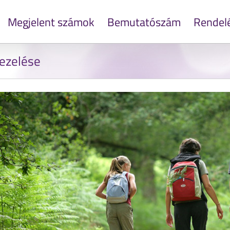
Megjelent számok
Bemutatószám
Rendel
kezelése