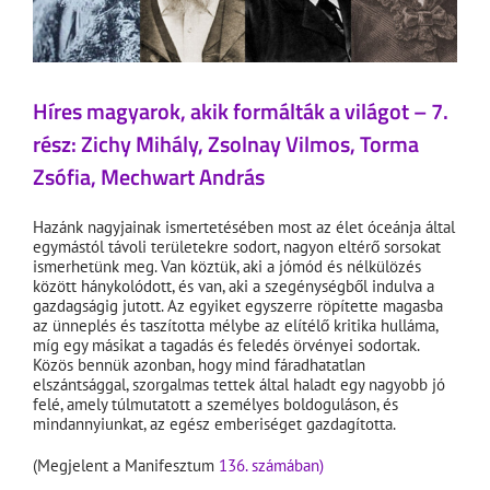
Híres magyarok, akik formálták a világot – 7.
rész: Zichy Mihály, Zsolnay Vilmos, Torma
Zsófia, Mechwart András
Hazánk nagyjainak ismertetésében most az élet óceánja által
egymástól távoli területekre sodort, nagyon eltérő sorsokat
ismerhetünk meg. Van köztük, aki a jómód és nélkülözés
között hánykolódott, és van, aki a szegénységből indulva a
gazdagságig jutott. Az egyiket egyszerre röpítette magasba
az ünneplés és taszította mélybe az elítélő kritika hulláma,
míg egy másikat a tagadás és feledés örvényei sodortak.
Közös bennük azonban, hogy mind fáradhatatlan
elszántsággal, szorgalmas tettek által haladt egy nagyobb jó
felé, amely túlmutatott a személyes boldoguláson, és
mindannyiunkat, az egész emberiséget gazdagította.
(Megjelent a Manifesztum
136. számában)