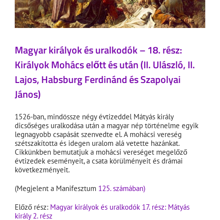
Magyar királyok és uralkodók – 18. rész:
Királyok Mohács előtt és után (II. Ulászló, II.
Lajos, Habsburg Ferdinánd és Szapolyai
János)
1526-ban, mindössze négy évtizeddel Mátyás király
dicsőséges uralkodása után a magyar nép történelme egyik
legnagyobb csapását szenvedte el. A mohácsi vereség
szétszakította és idegen uralom alá vetette hazánkat.
Cikkünkben bemutatjuk a mohácsi vereséget megelőző
évtizedek eseményeit, a csata körülményeit és drámai
következményeit.
(Megjelent a Manifesztum
125. számában)
Előző rész:
Magyar királyok és uralkodók 17. rész: Mátyás
király 2. rész