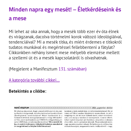
Minden napra egy mesét! – Életkérdéseink és
a mese
Mi lehet az oka annak, hogy a mesék több ezer év óta élnek
és virágzanak, dacolva történelmi korok változó ideológiáival,
tendenciáival? Mi a mesék titka, és miért érdemes e titkokról
tudatos munkával és megértéssel fellebbenteni a fátylat?
Cikkünkben néhány ismert mese mélyebb elemzése mellett
a szellemi út és a mesék kapcsolatáról is olvashatnak.
(Megjelent a Manifesztum
131. számában)
A kategória további cikkei…
Betekintés a cikkbe: