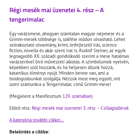
Régi mesék mai üzenetei 4. rész – A
tengerimalac
Egy varázsmese, ahogyan számtalan magyar népmese és a
Grimm-mesék többsége is, sokféle módon olvasható. Lehet
szórakoztató olvasmány, krimi, önfejlesztő írás, science
fiction, novella és akár szent irat is. Rudolf Steiner, az egyik
legnagyobb XX. századi gondolkodó szerint a mese hatalmas
varázserővel bíró művészeti alkotás. A szimbólumok nyelvén,
képekben szól hozzánk, és ha helyesen állunk hozzá,
katartikus élményt nyújt. Minden benne van, ami a
boldogulásunkat szolgálja. Nézzük most meg együtt, mit
üzen számunkra a Tengerimalac című Grimm-mese!
(Megjelent a Manifesztum
129. számában)
Előző rész:
Régi mesék mai üzenetei 3. rész – Csillagtallérok
A kategória további cikkei…
Betekintés a cikkbe: