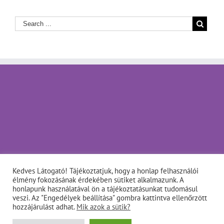
Kedves Látogató! Tájékoztatjuk, hogy a honlap felhasználói
élmény fokozásának érdekében sütiket alkalmazunk. A
honlapunk használatával ön a tájékoztatásunkat tudomásul
veszi. Az "Engedélyek beállítása" gombra kattintva ellenőrzött
hozzájárulást adhat.
Mik azok a sütik?
Copyright © Napfényes Élet Alapítvány - info@napfenyes.hu •