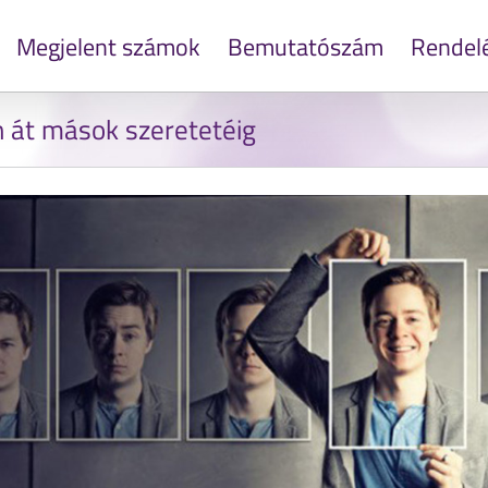
Megjelent számok
Bemutatószám
Rendel
n át mások szeretetéig