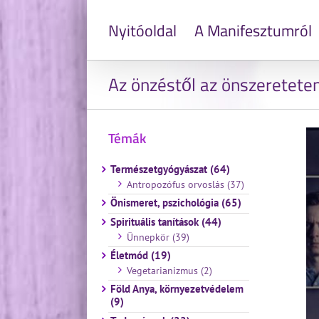
Nyitóoldal
A Manifesztumról
Az önzéstől az önszeretete
Témák
Természetgyógyászat (64)
Antropozófus orvoslás (37)
Önismeret, pszichológia (65)
Spirituális tanítások (44)
Ünnepkör (39)
Életmód (19)
Vegetarianizmus (2)
Föld Anya, környezetvédelem
(9)