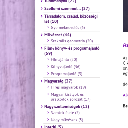
Tudományok (22)
Szellemi szemmel… (27)
Társadalom, család, közösségi
lét (10)
Gyermeknevelés (6)
Művészet (44)
Szakrális geometria (20)
Az
Film-, könyv- és programajánló
(59)
Az
Filmajánló (20)
Ci
Könyvajánló (36)
ön
eg
Programajánló (3)
Magyarság (37)
(M
Híres magyarok (19)
Magyar királyok és
A 
uralkodók sorozat (17)
Be
Nagy szellemiségek (12)
Szentek élete (2)
Nagy művészek (5)
Interjú (5)