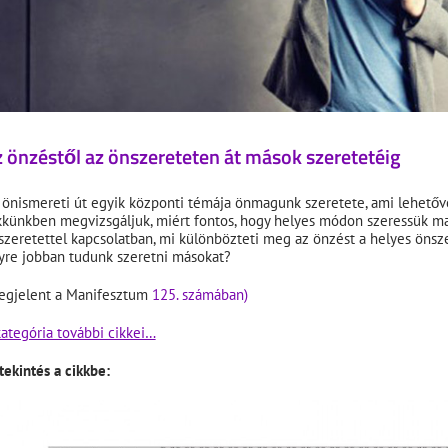
 önzéstől az önszereteten át mások szeretetéig
 önismereti út egyik központi témája önmagunk szeretete, ami lehetővé 
kkünkben megvizsgáljuk, miért fontos, hogy helyes módon szeressük m
szeretettel kapcsolatban, mi különbözteti meg az önzést a helyes önsze
yre jobban tudunk szeretni másokat?
egjelent a Manifesztum
125. számában)
kategória további cikkei…
tekintés a cikkbe: