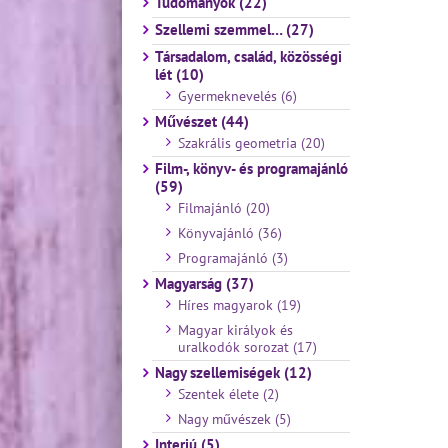
Tudományok (22)
Szellemi szemmel… (27)
Társadalom, család, közösségi
lét (10)
Gyermeknevelés (6)
Művészet (44)
Szakrális geometria (20)
Film-, könyv- és programajánló
(59)
Filmajánló (20)
Könyvajánló (36)
Programajánló (3)
Magyarság (37)
Híres magyarok (19)
Magyar királyok és
uralkodók sorozat (17)
Nagy szellemiségek (12)
Szentek élete (2)
Nagy művészek (5)
Interjú (5)