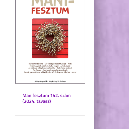
Manifesztum 142. szám
(2024. tavasz)