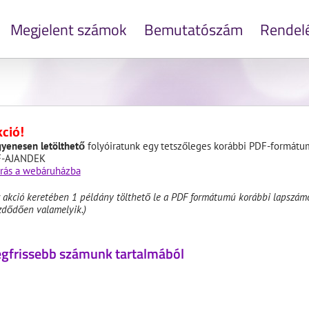
Megjelent számok
Bemutatószám
Rendel
ció!
gyenesen letölthető
folyóiratunk egy tetszőleges korábbi PDF-formát
-AJANDEK
rás a webáruházba
z akció keretében 1 példány tölthető le a PDF formátumú korábbi lapszámo
zdődően valamelyik.)
gfrissebb számunk tartalmából