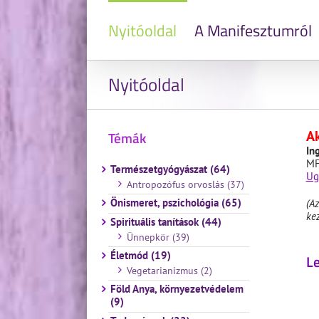
Nyitóoldal
A Manifesztumról
Nyitóoldal
Ak
Témák
In
MF
Természetgyógyászat (64)
Ug
Antropozófus orvoslás (37)
Önismeret, pszichológia (65)
(A
ke
Spirituális tanítások (44)
Ünnepkör (39)
Életmód (19)
Le
Vegetarianizmus (2)
Föld Anya, környezetvédelem
(9)