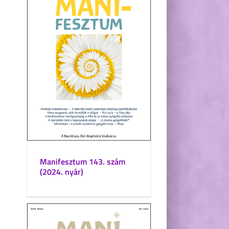
Manifesztum 143. szám
(2024. nyár)