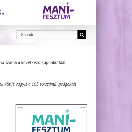
és
umú száma a következő kuponkóddal:
k közül, vagyis a 103 sorszámú újságoktól